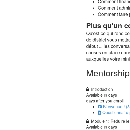
Comment financ
Comment admini
Comment faire 
Plus qu'un c
Qu'est-ce qui rend c
de district vous mettr
début ... les convers
choses en place dans 
auxquelles votre mini
Mentorship
Introduction
Available in
days
days after you enroll
Bienvenue ! (3
Questionnaire
Module 1: Réduire le
Available in
days