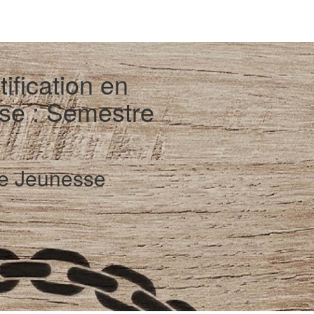
fication en
se : Semestre
re Jeunesse