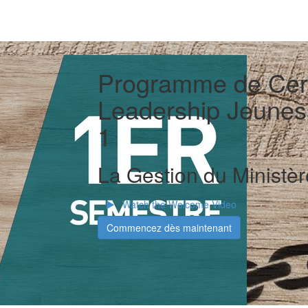
Programme de Certi
Leadership Jeunes
1
La Gestion du Ministè
Watch the Welcome Video
Commencez dès maintenant