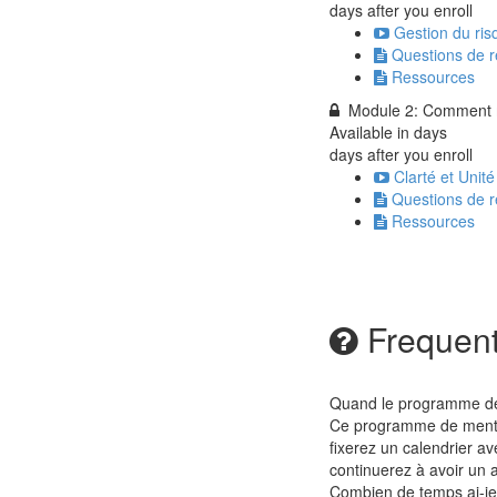
days after you enroll
Gestion du ris
Questions de r
Ressources
Module 2: Comment m
Available in
days
days after you enroll
Clarté et Unité
Questions de r
Ressources
Frequent
Quand le programme déma
Ce programme de mentor
fixerez un calendrier av
continuerez à avoir un a
Combien de temps ai-j