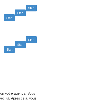
Start
Start
Start
Start
Start
Start
lon votre agenda. Vous
vec lui. Après cela, vous